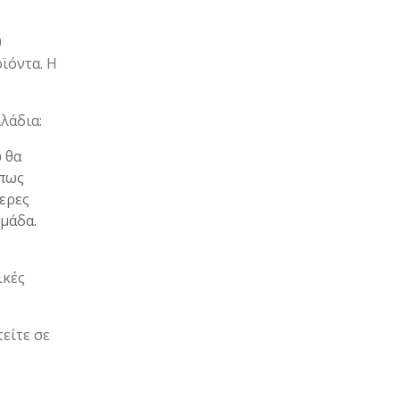
0
οϊόντα. Η
λάδια:
 θα
όπως
τερες
ομάδα.
ικές
είτε σε