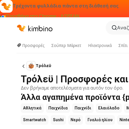
Τρέχοντα φυλλάδια πάντα στη διάθεσή σας
Προσθήκη στο Chrome - ΔΩΡΕΑΝ
Αναζ
Προσφορές
Σούπερ Μάρκετ
Hλεκτρονικά
Σπίτι
Τρόλεϋ
Τρόλεϋ | Προσφορές κα
Δεν βρήκαμε αποτελέσματα για αυτόν τον όρο.
Άλλα αγαπημένα προϊόντα {p
Αθλητικά
Παιχνίδια
Παιχνίδι
Ελαιόλαδο
Smartwatch
Sushi
Νερό
Γυαλιά ηλίου
Nint