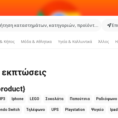
ήτηση καταστημάτων, κατηγοριών, προϊόντων...
Επ
 & Κήπος
Μόδα & Aθλητικα
Υγεία & Καλλυντικά
Άλλος
Η
ι εκπτώσεις
roduct}
MP3
Iphone
LEGO
Σοκολάτα
Παπούτσια
Ραδιόφωνο
endo Switch
Τηλέφωνο
UPS
Playstation
Ψυγείο
Ipad