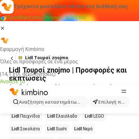
Τρέχοντα φυλλάδια πάντα στη διάθεσή σας
Προσθήκη στο Chrome - ΔΩΡΕΑΝ
Εφαρμογή Kimbino
Lidl Τουρσί znojmo
Όλες οι προσφορές σε ένα μέρος
Lidl Τουρσί znojmo | Προσφορές και
(14,1 χιλ. αξιολογήσεις)
εκπτώσεις
Ανοίξτε το
Δεν βρήκαμε αποτελέσματα για αυτόν τον όρο.
Άλλα προϊόντα στα καταστήματα
Αναζήτηση καταστημάτων, κατηγοριών, προϊόντων...
Επιλογή πόλης
Lidl
Lidl
Παιχνίδια
Lidl
Ελαιόλαδο
Lidl
LEGO
Lidl
Σοκολάτα
Lidl
Sushi
Lidl
Νερό