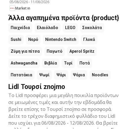
05/08/2026
-
11/08/2026
Market in
Άλλα αγαπημένα προϊόντα {product}
Παιχνίδια
Ελαιόλαδο
LEGO
Σοκολάτα
Sushi
Νερό
Nintendo Switch
Γλυκά
Ζύμη για πίτσα
Παγωτό
Aperol Spritz
Ashwagandha
Βιβλία
Τυρί
Ποτά
Πατατάκια
Ψωμί
Ψάρι
Ψάρια
Noodles
Lidl Τουρσί znojmo
Το Lidl προσφέρει μια μεγάλη ποικιλία προϊόντων
σε μειωμένες τιμές και αυτήν την εβδομάδα θα
βρείτε επίσης το Τουρσί znojmo σε προσφορά.
Δείτε το τρέχον διαφημιστικό φυλλάδιο του Lidl
που ισχύει για 06/08/2026 - 12/08/2026. Θα βρείτε