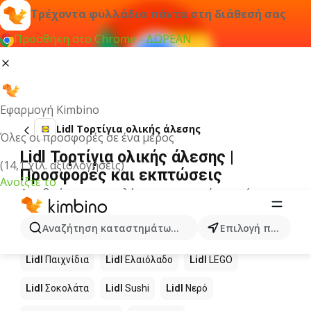
Τρέχοντα φυλλάδια πάντα στη διάθεσή σας
Προσθήκη στο Chrome - ΔΩΡΕΑΝ
Εφαρμογή Kimbino
Lidl Τορτίγια ολικής άλεσης
Όλες οι προσφορές σε ένα μέρος
Lidl Τορτίγια ολικής άλεσης |
(14,1 χιλ. αξιολογήσεις)
Προσφορές και εκπτώσεις
Ανοίξτε το
Δεν βρήκαμε αποτελέσματα για αυτόν τον όρο.
Άλλα προϊόντα στα καταστήματα
Αναζήτηση καταστημάτων, κατηγοριών, προϊόντων...
Επιλογή πόλης
Lidl
Lidl
Παιχνίδια
Lidl
Ελαιόλαδο
Lidl
LEGO
Lidl
Σοκολάτα
Lidl
Sushi
Lidl
Νερό