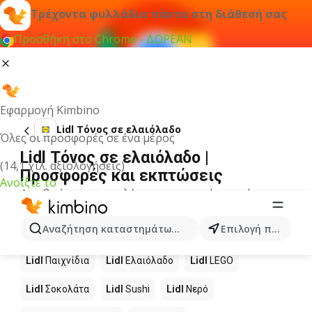
Τρέχοντα φυλλάδια πάντα στη διάθεσή σας
Προσθήκη στο Chrome - ΔΩΡΕΑΝ
Εφαρμογή Kimbino
Lidl Τόνος σε ελαιόλαδο
Όλες οι προσφορές σε ένα μέρος
Lidl Τόνος σε ελαιόλαδο |
(14,1 χιλ. αξιολογήσεις)
Προσφορές και εκπτώσεις
Ανοίξτε το
Δεν βρήκαμε αποτελέσματα για αυτόν τον όρο.
Άλλα προϊόντα στα καταστήματα
Αναζήτηση καταστημάτων, κατηγοριών, προϊόντων...
Επιλογή πόλης
Lidl
Lidl
Παιχνίδια
Lidl
Ελαιόλαδο
Lidl
LEGO
Lidl
Σοκολάτα
Lidl
Sushi
Lidl
Νερό