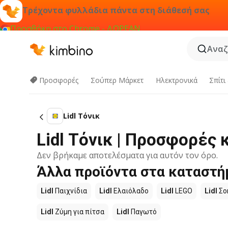
Τρέχοντα φυλλάδια πάντα στη διάθεσή σας
Προσθήκη στο Chrome - ΔΩΡΕΑΝ
Αναζ
Προσφορές
Σούπερ Μάρκετ
Hλεκτρονικά
Σπίτι
Lidl Τόνικ
Lidl Τόνικ | Προσφορές 
Δεν βρήκαμε αποτελέσματα για αυτόν τον όρο.
Άλλα προϊόντα στα καταστήμ
Lidl
Παιχνίδια
Lidl
Ελαιόλαδο
Lidl
LEGO
Lidl
Σο
Lidl
Ζύμη για πίτσα
Lidl
Παγωτό