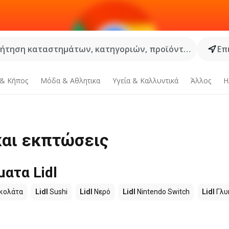
ήτηση καταστημάτων, κατηγοριών, προϊόντων...
Επ
 & Κήπος
Μόδα & Aθλητικα
Υγεία & Καλλυντικά
Άλλος
Η
και εκπτώσεις
ατα Lidl
κολάτα
Lidl
Sushi
Lidl
Νερό
Lidl
Nintendo Switch
Lidl
Γλυ