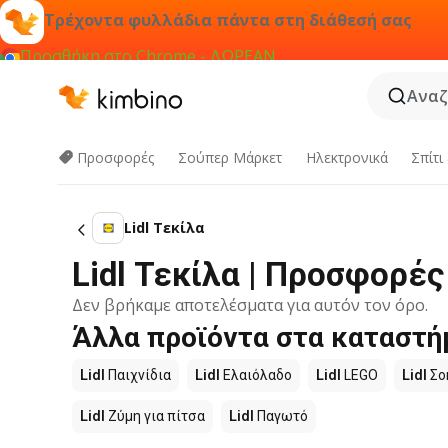
Τρέχοντα φυλλάδια πάντα στη διάθεσή σας
Προσθήκη στο Chrome - ΔΩΡΕΑΝ
Αναζ
Προσφορές
Σούπερ Μάρκετ
Hλεκτρονικά
Σπίτι
Lidl Τεκίλα
Lidl Τεκίλα | Προσφορέ
Δεν βρήκαμε αποτελέσματα για αυτόν τον όρο.
Άλλα προϊόντα στα καταστήμ
Lidl
Παιχνίδια
Lidl
Ελαιόλαδο
Lidl
LEGO
Lidl
Σο
Lidl
Ζύμη για πίτσα
Lidl
Παγωτό