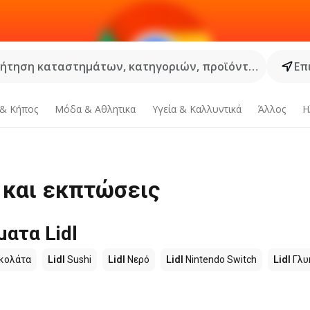
ήτηση καταστημάτων, κατηγοριών, προϊόντων...
Επ
 & Κήπος
Μόδα & Aθλητικα
Υγεία & Καλλυντικά
Άλλος
Η
ς και εκπτώσεις
ατα Lidl
κολάτα
Lidl
Sushi
Lidl
Νερό
Lidl
Nintendo Switch
Lidl
Γλυ