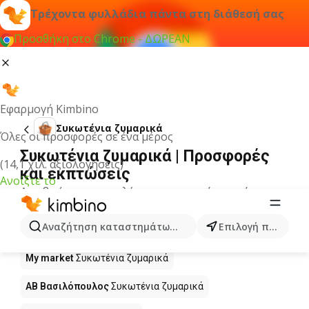
Τρέχοντα φυλλάδια πάντα στη διάθεσή σας
Προσθήκη στο Chrome - ΔΩΡΕΑΝ
Εφαρμογή Kimbino
Συκωτένια ζυμαρικά
Όλες οι προσφορές σε ένα μέρος
Συκωτένια ζυμαρικά | Προσφορές
(14,1 χιλ. αξιολογήσεις)
και εκπτώσεις
Ανοίξτε το
Δεν βρήκαμε αποτελέσματα για αυτόν τον όρο.
Συκωτένια ζυμαρικά σε προσφορά -
Αναζήτηση καταστημάτων, κατηγοριών, προϊόντων...
Επιλογή πόλης
Πού να αγοράσετε;
My market
Συκωτένια ζυμαρικά
ΑΒ Βασιλόπουλος
Συκωτένια ζυμαρικά