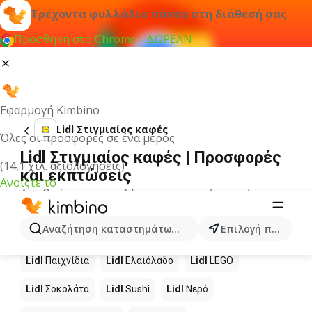
Τρέχοντα φυλλάδια πάντα στη διάθεσή σας
Προσθήκη στο Chrome - ΔΩΡΕΑΝ
Εφαρμογή Kimbino
Lidl Στιγμιαίος καφές
Όλες οι προσφορές σε ένα μέρος
Lidl Στιγμιαίος καφές | Προσφορές
(14,1 χιλ. αξιολογήσεις)
και εκπτώσεις
Ανοίξτε το
Δεν βρήκαμε αποτελέσματα για αυτόν τον όρο.
Άλλα προϊόντα στα καταστήματα
Αναζήτηση καταστημάτων, κατηγοριών, προϊόντων...
Επιλογή πόλης
Lidl
Lidl
Παιχνίδια
Lidl
Ελαιόλαδο
Lidl
LEGO
Lidl
Σοκολάτα
Lidl
Sushi
Lidl
Νερό