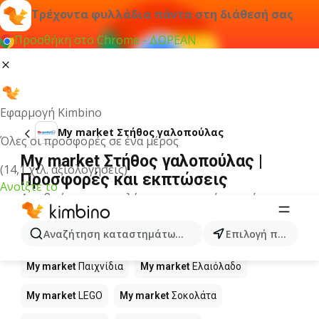
Τρέχοντα φυλλάδια πάντα στη διάθεσή σας
Προσθήκη στο Chrome - ΔΩΡΕΑΝ
Εφαρμογή Kimbino
My market Στήθος γαλοπούλας
Όλες οι προσφορές σε ένα μέρος
My market Στήθος γαλοπούλας |
(14,1 χιλ. αξιολογήσεις)
Προσφορές και εκπτώσεις
Ανοίξτε το
Δεν βρήκαμε αποτελέσματα για αυτόν τον όρο.
Άλλα προϊόντα στα καταστήματα
Αναζήτηση καταστημάτων, κατηγοριών, προϊόντων...
Επιλογή πόλης
My market
My market
Παιχνίδια
My market
Ελαιόλαδο
My market
LEGO
My market
Σοκολάτα