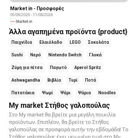
Market in - Προσφορές
05/08/2026
-
11/08/2026
Market in
Άλλα αγαπημένα προϊόντα {product}
Παιχνίδια
Ελαιόλαδο
LEGO
Σοκολάτα
Sushi
Νερό
Nintendo Switch
Γλυκά
Ζύμη για πίτσα
Παγωτό
Aperol Spritz
Ashwagandha
Βιβλία
Τυρί
Ποτά
Πατατάκια
Ψωμί
Ψάρι
Ψάρια
Noodles
My market Στήθος γαλοπούλας
Στο My market θα βρείτε μια μεγάλη ποικιλία
προϊόντων. Επιπλέον, θα βρείτε το Στήθος
γαλοπούλας σε προσφορά αυτήν την εβδομάδα! Το
Στήθος γαλοπούλας έχει μειωμένη τιμή στο My