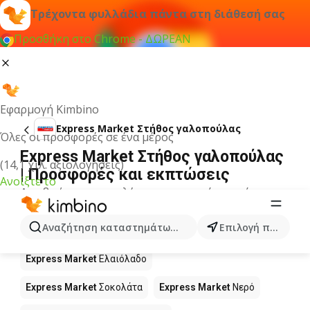
Τρέχοντα φυλλάδια πάντα στη διάθεσή σας
Προσθήκη στο Chrome - ΔΩΡΕΑΝ
Εφαρμογή Kimbino
Express Market Στήθος γαλοπούλας
Όλες οι προσφορές σε ένα μέρος
Express Market Στήθος γαλοπούλας
(14,1 χιλ. αξιολογήσεις)
| Προσφορές και εκπτώσεις
Ανοίξτε το
Δεν βρήκαμε αποτελέσματα για αυτόν τον όρο.
Άλλα προϊόντα στα καταστήματα
Αναζήτηση καταστημάτων, κατηγοριών, προϊόντων...
Επιλογή πόλης
Express Market
Express Market
Ελαιόλαδο
Express Market
Σοκολάτα
Express Market
Νερό