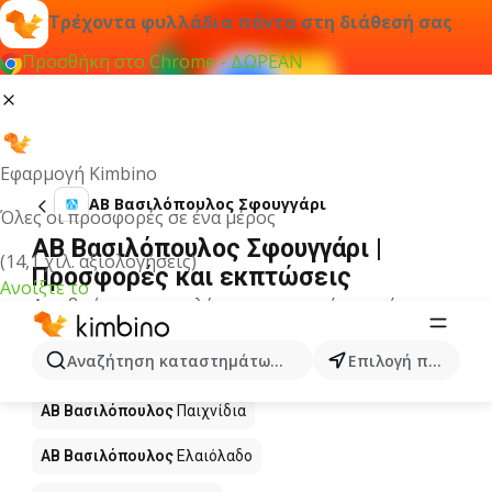
Τρέχοντα φυλλάδια πάντα στη διάθεσή σας
Προσθήκη στο Chrome - ΔΩΡΕΑΝ
Εφαρμογή Kimbino
ΑΒ Βασιλόπουλος Σφουγγάρι
Όλες οι προσφορές σε ένα μέρος
ΑΒ Βασιλόπουλος Σφουγγάρι |
(14,1 χιλ. αξιολογήσεις)
Προσφορές και εκπτώσεις
Ανοίξτε το
Δεν βρήκαμε αποτελέσματα για αυτόν τον όρο.
Άλλα προϊόντα στα καταστήματα ΑΒ
Αναζήτηση καταστημάτων, κατηγοριών, προϊόντων...
Επιλογή πόλης
Βασιλόπουλος
ΑΒ Βασιλόπουλος
Παιχνίδια
ΑΒ Βασιλόπουλος
Ελαιόλαδο