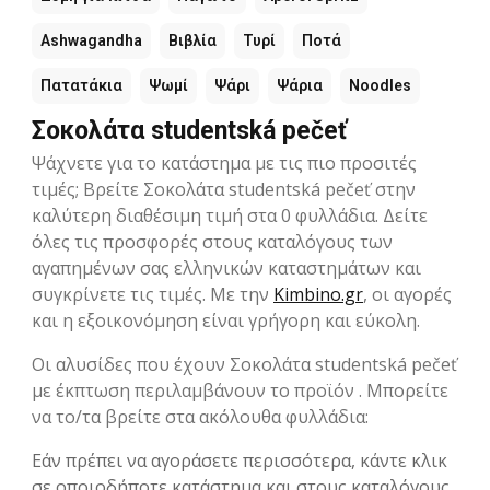
Ashwagandha
Βιβλία
Τυρί
Ποτά
Πατατάκια
Ψωμί
Ψάρι
Ψάρια
Noodles
Σοκολάτα studentská pečeť
Ψάχνετε για το κατάστημα με τις πιο προσιτές
τιμές; Βρείτε Σοκολάτα studentská pečeť στην
καλύτερη διαθέσιμη τιμή στα 0 φυλλάδια. Δείτε
όλες τις προσφορές στους καταλόγους των
αγαπημένων σας ελληνικών καταστημάτων και
συγκρίνετε τις τιμές. Με την
Kimbino.gr
, οι αγορές
και η εξοικονόμηση είναι γρήγορη και εύκολη.
Οι αλυσίδες που έχουν Σοκολάτα studentská pečeť
με έκπτωση περιλαμβάνουν το προϊόν . Μπορείτε
να το/τα βρείτε στα ακόλουθα φυλλάδια:
Εάν πρέπει να αγοράσετε περισσότερα, κάντε κλικ
σε οποιοδήποτε κατάστημα και στους καταλόγους