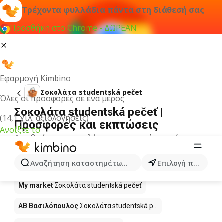
Τρέχοντα φυλλάδια πάντα στη διάθεσή σας
Προσθήκη στο Chrome - ΔΩΡΕΑΝ
Εφαρμογή Kimbino
Σοκολάτα studentská pečeť
Όλες οι προσφορές σε ένα μέρος
Σοκολάτα studentská pečeť |
(14,1 χιλ. αξιολογήσεις)
Προσφορές και εκπτώσεις
Ανοίξτε το
Δεν βρήκαμε αποτελέσματα για αυτόν τον όρο.
Σοκολάτα studentská pečeť σε
Αναζήτηση καταστημάτων, κατηγοριών, προϊόντων...
Επιλογή πόλης
προσφορά - Πού να αγοράσετε;
My market
Σοκολάτα studentská pečeť
ΑΒ Βασιλόπουλος
Σοκολάτα studentská p...