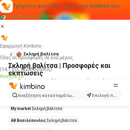
Τρέχοντα φυλλάδια πάντα στη διάθεσή σας
Προσθήκη στο Chrome - ΔΩΡΕΑΝ
Εφαρμογή Kimbino
Σκληρή βαλίτσα
Όλες οι προσφορές σε ένα μέρος
Σκληρή βαλίτσα | Προσφορές και
(14,1 χιλ. αξιολογήσεις)
εκπτώσεις
Ανοίξτε το
Δεν βρήκαμε αποτελέσματα για αυτόν τον όρο.
Σκληρή βαλίτσα σε προσφορά - Πού
Αναζήτηση καταστημάτων, κατηγοριών, προϊόντων...
Επιλογή πόλης
να αγοράσετε;
My market
Σκληρή βαλίτσα
ΑΒ Βασιλόπουλος
Σκληρή βαλίτσα