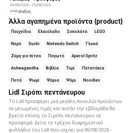
05/08/2026
-
25/08/2026
Γαλαξίας
Άλλα αγαπημένα προϊόντα {product}
Παιχνίδια
Ελαιόλαδο
Σοκολάτα
LEGO
Νερό
Sushi
Nintendo Switch
Γλυκά
Ζύμη για πίτσα
Παγωτό
Aperol Spritz
Ashwagandha
Βιβλία
Τυρί
Πατατάκια
Ποτά
Ψωμί
Ψάρια
Ψάρι
Noodles
Lidl Σιρόπι πεντάνευρου
Το Lidl προσφέρει μια μεγάλη ποικιλία προϊόντων
σε μειωμένες τιμές και αυτήν την εβδομάδα θα
βρείτε επίσης το Σιρόπι πεντάνευρου σε
προσφορά. Δείτε το τρέχον διαφημιστικό
φυλλάδιο του Lidl που ισχύει για 06/08/2026 -