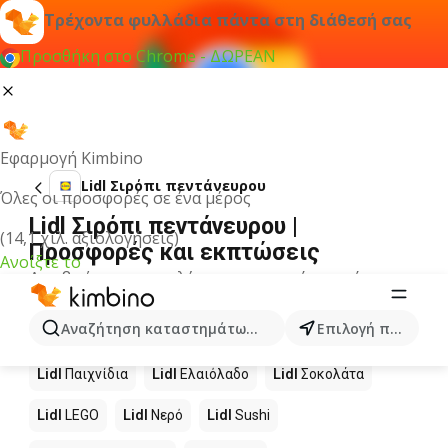
Τρέχοντα φυλλάδια πάντα στη διάθεσή σας
Προσθήκη στο Chrome - ΔΩΡΕΑΝ
Εφαρμογή Kimbino
Lidl Σιρόπι πεντάνευρου
Όλες οι προσφορές σε ένα μέρος
Lidl Σιρόπι πεντάνευρου |
(14,1 χιλ. αξιολογήσεις)
Προσφορές και εκπτώσεις
Ανοίξτε το
Δεν βρήκαμε αποτελέσματα για αυτόν τον όρο.
Άλλα προϊόντα στα καταστήματα
Αναζήτηση καταστημάτων, κατηγοριών, προϊόντων...
Επιλογή πόλης
Lidl
Lidl
Παιχνίδια
Lidl
Ελαιόλαδο
Lidl
Σοκολάτα
Lidl
LEGO
Lidl
Νερό
Lidl
Sushi