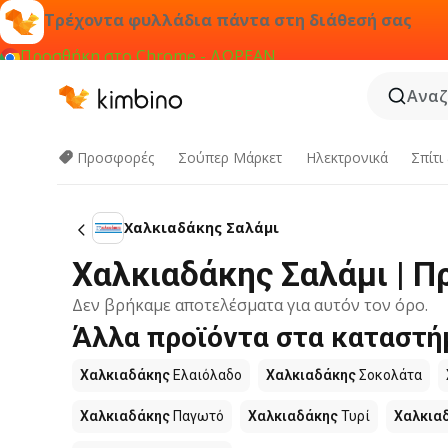
Τρέχοντα φυλλάδια πάντα στη διάθεσή σας
Προσθήκη στο Chrome - ΔΩΡΕΑΝ
Αναζ
Προσφορές
Σούπερ Μάρκετ
Hλεκτρονικά
Σπίτι
Χαλκιαδάκης Σαλάμι
Χαλκιαδάκης Σαλάμι | 
Δεν βρήκαμε αποτελέσματα για αυτόν τον όρο.
Άλλα προϊόντα στα καταστή
Χαλκιαδάκης
Ελαιόλαδο
Χαλκιαδάκης
Σοκολάτα
Χαλκιαδάκης
Παγωτό
Χαλκιαδάκης
Τυρί
Χαλκια