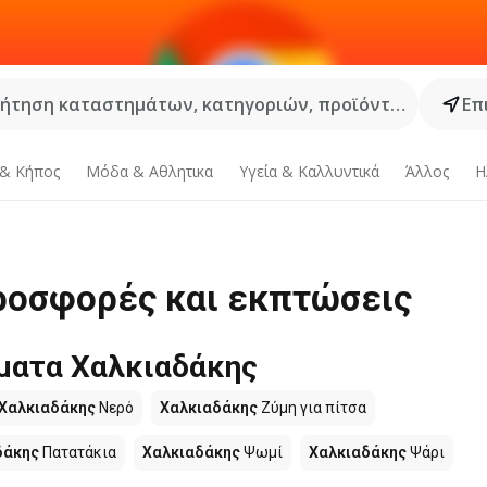
ήτηση καταστημάτων, κατηγοριών, προϊόντων...
Επ
 & Κήπος
Μόδα & Aθλητικα
Υγεία & Καλλυντικά
Άλλος
Η
Προσφορές και εκπτώσεις
ματα Χαλκιαδάκης
Χαλκιαδάκης
Νερό
Χαλκιαδάκης
Ζύμη για πίτσα
δάκης
Πατατάκια
Χαλκιαδάκης
Ψωμί
Χαλκιαδάκης
Ψάρι