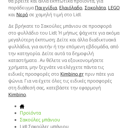
θα βρείτε και άλλα εκπτωτικά προϊόντα, για
παράδειγμα
Παιχνίδια
,
Ελαιόλαδο
,
Σοκολάτα
,
LEGO
και
Νερό
σε χαμηλή τιμή στο Lidl.
Δε βρήκατε το Σακούλες μπάνιου σε προσφορά
στο φυλλάδιο του Lidl; Ή μήπως ψάχνετε για ακόμα
μεγαλύτερη έκπτωση; Δείτε και άλλα διαδικτυακά
φυλλάδια, για αυτήν ή την επόμενη εβδομάδα, από
την κατηγορία. Δείτε αυτά τα δημοφιλή
καταστήματα . Αν θέλετε να εξοικονομήσετε
χρήματα, μην ξεχνάτε να ελέγχετε πάντα τις
ειδικές προσφορές στο
Kimbino.gr
πριν πάτε για
ψώνια. Για να έχετε όλες τις ειδικές προσφορές
στη διάθεσή σας, κατεβάστε την εφαρμογή
Kimbino
.
Προϊόντα
Σακούλες μπάνιου
Lidl Σακούλες μπάνιου