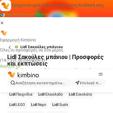
Τρέχοντα φυλλάδια πάντα στη διάθεσή σας
Προσθήκη στο Chrome - ΔΩΡΕΑΝ
Εφαρμογή Kimbino
Lidl Σακούλες μπάνιου
Όλες οι προσφορές σε ένα μέρος
Lidl Σακούλες μπάνιου | Προσφορές
(14,1 χιλ. αξιολογήσεις)
και εκπτώσεις
Ανοίξτε το
Δεν βρήκαμε αποτελέσματα για αυτόν τον όρο.
Άλλα προϊόντα στα καταστήματα
Αναζήτηση καταστημάτων, κατηγοριών, προϊόντων...
Επιλογή πόλης
Lidl
Lidl
Παιχνίδια
Lidl
Ελαιόλαδο
Lidl
Σοκολάτα
Lidl
LEGO
Lidl
Νερό
Lidl
Sushi