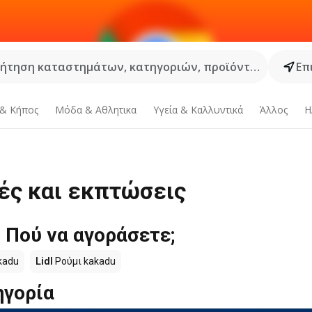
ήτηση καταστημάτων, κατηγοριών, προϊόντων...
Επ
 & Κήπος
Μόδα & Aθλητικα
Υγεία & Καλλυντικά
Άλλος
Η
ές και εκπτώσεις
 Πού να αγοράσετε;
kadu
Lidl
Ρούμι kakadu
ηγορία