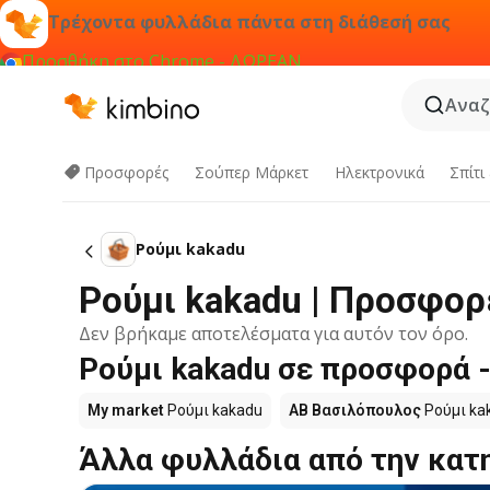
Τρέχοντα φυλλάδια πάντα στη διάθεσή σας
Προσθήκη στο Chrome - ΔΩΡΕΑΝ
Αναζ
Προσφορές
Σούπερ Μάρκετ
Hλεκτρονικά
Σπίτι
Ρούμι kakadu
Ρούμι kakadu | Προσφορ
Δεν βρήκαμε αποτελέσματα για αυτόν τον όρο.
Ρούμι kakadu σε προσφορά -
My market
Ρούμι kakadu
ΑΒ Βασιλόπουλος
Ρούμι ka
Άλλα φυλλάδια από την κατ