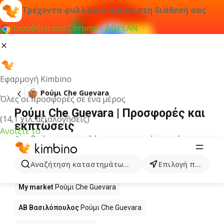
Τρέχοντα φυλλάδια πάντα στη διάθεσή σας
Προσθήκη στο Chrome - ΔΩΡΕΑΝ
Εφαρμογή Kimbino
Ρούμι Che Guevara
Όλες οι προσφορές σε ένα μέρος
Ρούμι Che Guevara | Προσφορές και
(14,1 χιλ. αξιολογήσεις)
εκπτώσεις
Ανοίξτε το
Δεν βρήκαμε αποτελέσματα για αυτόν τον όρο.
Ρούμι Che Guevara σε προσφορά -
Αναζήτηση καταστημάτων, κατηγοριών, προϊόντων...
Επιλογή πόλης
Πού να αγοράσετε;
My market
Ρούμι Che Guevara
ΑΒ Βασιλόπουλος
Ρούμι Che Guevara