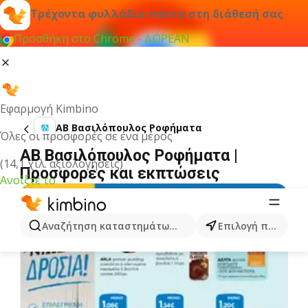
Τρέχοντα φυλλάδια πάντα στη διάθεσή σας
Προσθήκη στο Chrome - ΔΩΡΕΑΝ
Εφαρμογή Kimbino
ΑΒ Βασιλόπουλος Ροφήματα
Όλες οι προσφορές σε ένα μέρος
ΑΒ Βασιλόπουλος Ροφήματα |
(14,1 χιλ. αξιολογήσεις)
Προσφορές και εκπτώσεις
Ανοίξτε το
Αναζήτηση καταστημάτων, κατηγοριών, προϊόντων...
Επιλογή πόλης