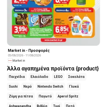
Market in - Προσφορές
05/08/2026
-
11/08/2026
Market in
Άλλα αγαπημένα προϊόντα {product}
Παιχνίδια
Ελαιόλαδο
LEGO
Σοκολάτα
Sushi
Νερό
Nintendo Switch
Γλυκά
Ζύμη για πίτσα
Παγωτό
Aperol Spritz
Ashwagandha
Βιβλία
Τυρί
Ποτά