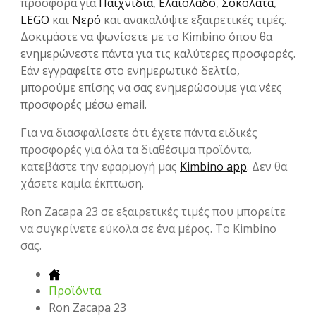
προσφορά για
Παιχνίδια
,
Ελαιόλαδο
,
Σοκολάτα
,
LEGO
και
Νερό
και ανακαλύψτε εξαιρετικές τιμές.
Δοκιμάστε να ψωνίσετε με το Kimbino όπου θα
ενημερώνεστε πάντα για τις καλύτερες προσφορές.
Εάν εγγραφείτε στο ενημερωτικό δελτίο,
μπορούμε επίσης να σας ενημερώσουμε για νέες
προσφορές μέσω email.
Για να διασφαλίσετε ότι έχετε πάντα ειδικές
προσφορές για όλα τα διαθέσιμα προϊόντα,
κατεβάστε την εφαρμογή μας
Kimbino app
. Δεν θα
χάσετε καμία έκπτωση.
Ron Zacapa 23 σε εξαιρετικές τιμές που μπορείτε
να συγκρίνετε εύκολα σε ένα μέρος. Το Kimbino
σας.
Προϊόντα
Ron Zacapa 23