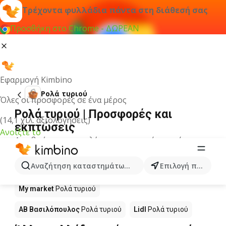
Τρέχοντα φυλλάδια πάντα στη διάθεσή σας
Προσθήκη στο Chrome - ΔΩΡΕΑΝ
Εφαρμογή Kimbino
Ρολά τυριού
Όλες οι προσφορές σε ένα μέρος
Ρολά τυριού | Προσφορές και
(14,1 χιλ. αξιολογήσεις)
εκπτώσεις
Ανοίξτε το
Δεν βρήκαμε αποτελέσματα για αυτόν τον όρο.
Ρολά τυριού σε προσφορά - Πού να
Αναζήτηση καταστημάτων, κατηγοριών, προϊόντων...
Επιλογή πόλης
αγοράσετε;
My market
Ρολά τυριού
ΑΒ Βασιλόπουλος
Ρολά τυριού
Lidl
Ρολά τυριού