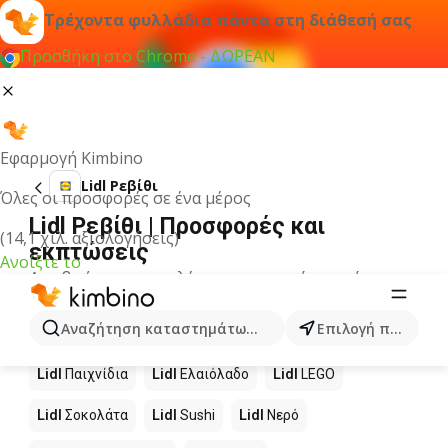
Τρέχοντα φυλλάδια πάντα στη διάθεσή σας
Προσθήκη στο Chrome - ΔΩΡΕΑΝ
Εφαρμογή Kimbino
Lidl Ρεβίθι
Όλες οι προσφορές σε ένα μέρος
Lidl Ρεβίθι | Προσφορές και
(14,1 χιλ. αξιολογήσεις)
εκπτώσεις
Ανοίξτε το
Δεν βρήκαμε αποτελέσματα για αυτόν τον όρο.
Άλλα προϊόντα στα καταστήματα
Αναζήτηση καταστημάτων, κατηγοριών, προϊόντων...
Επιλογή πόλης
Lidl
Lidl
Παιχνίδια
Lidl
Ελαιόλαδο
Lidl
LEGO
Lidl
Σοκολάτα
Lidl
Sushi
Lidl
Νερό