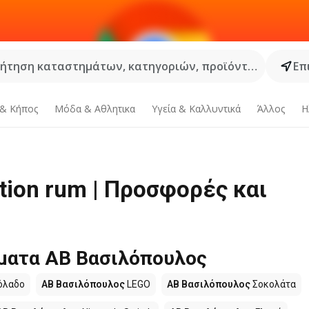
ήτηση καταστημάτων, κατηγοριών, προϊόντων...
Επ
 & Κήπος
Μόδα & Aθλητικα
Υγεία & Καλλυντικά
Άλλος
Η
tion rum | Προσφορές και
ματα ΑΒ Βασιλόπουλος
όλαδο
ΑΒ Βασιλόπουλος
LEGO
ΑΒ Βασιλόπουλος
Σοκολάτα