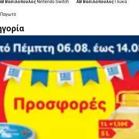
ΑΒ Βασιλόπουλος
Nintendo Switch
ΑΒ Βασιλόπουλος
Γλυκά
Παγωτό
ηγορία