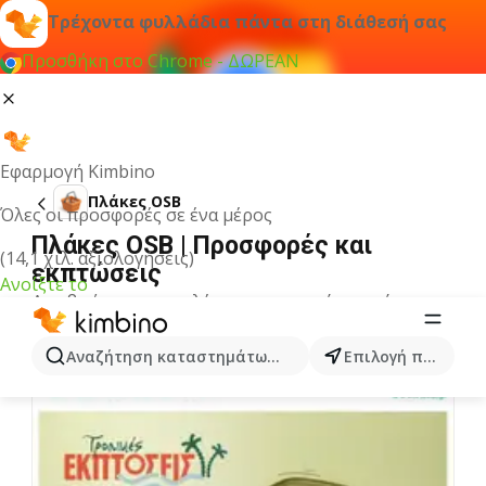
Τρέχοντα φυλλάδια πάντα στη διάθεσή σας
Προσθήκη στο Chrome - ΔΩΡΕΑΝ
Εφαρμογή Kimbino
Πλάκες OSB
Όλες οι προσφορές σε ένα μέρος
Πλάκες OSB | Προσφορές και
(14,1 χιλ. αξιολογήσεις)
εκπτώσεις
Ανοίξτε το
Δεν βρήκαμε αποτελέσματα για αυτόν τον όρο.
Άλλα φυλλάδια από την κατηγορία
Αναζήτηση καταστημάτων, κατηγοριών, προϊόντων...
Επιλογή πόλης