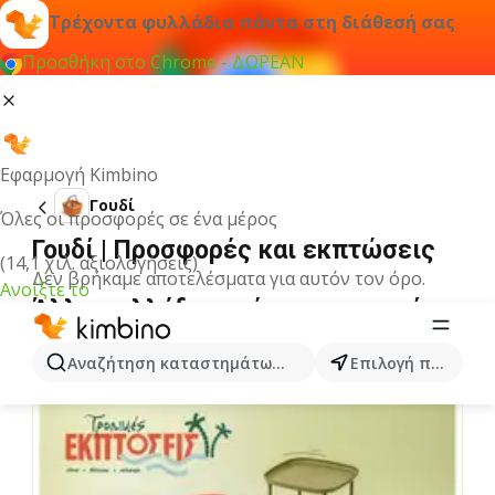
Τρέχοντα φυλλάδια πάντα στη διάθεσή σας
Προσθήκη στο Chrome - ΔΩΡΕΑΝ
Εφαρμογή Kimbino
Γουδί
Όλες οι προσφορές σε ένα μέρος
Γουδί | Προσφορές και εκπτώσεις
(14,1 χιλ. αξιολογήσεις)
Δεν βρήκαμε αποτελέσματα για αυτόν τον όρο.
Ανοίξτε το
Άλλα φυλλάδια από την κατηγορία
Αναζήτηση καταστημάτων, κατηγοριών, προϊόντων...
Επιλογή πόλης