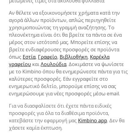
μειωμένες τιμές στα ακόλουθα φυλλάδια:
Αν θέλετε να εξοικονομήσετε χρήματα κατά την
αγορά άλλων προϊόντων, απλώς περιηγηθείτε
χρησιμοποιώντας τη γραμμή αναζήτησης. Το
πλεονέκτημα είναι ότι θα βρείτε τα πάντα σε ένα
μέρος στον ιστότοπό μας. Μπορείτε επίσης να
βρείτε ενδιαφέρουσες προσφορές σε προϊόντα
όπως
Εστία
,
Γραφείο
,
Βιβλιοθήκη
,
Καρέκλα
γραφείου
και
Λουλούδια
. Δοκιμάστε να ψωνίσετε
με το Kimbino όπου θα ενημερώνεστε πάντα για τις
καλύτερες προσφορές. Εάν εγγραφείτε στο
ενημερωτικό δελτίο, μπορούμε επίσης να σας
ενημερώσουμε για νέες προσφορές μέσω email.
Για να διασφαλίσετε ότι έχετε πάντα ειδικές
προσφορές για όλα τα διαθέσιμα προϊόντα,
κατεβάστε την εφαρμογή μας
Kimbino app
. Δεν θα
χάσετε καμία έκπτωση.