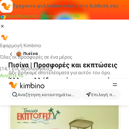
Τρέχοντα φυλλάδια πάντα στη διάθεσή σας
Προσθήκη στο Chrome - ΔΩΡΕΑΝ
Εφαρμογή Kimbino
Πισίνα
Όλες οι προσφορές σε ένα μέρος
Πισίνα | Προσφορές και εκπτώσεις
(14,1 χιλ. αξιολογήσεις)
Δεν βρήκαμε αποτελέσματα για αυτόν τον όρο.
Ανοίξτε το
Άλλα φυλλάδια από την κατηγορία
Αναζήτηση καταστημάτων, κατηγοριών, προϊόντων...
Επιλογή πόλης