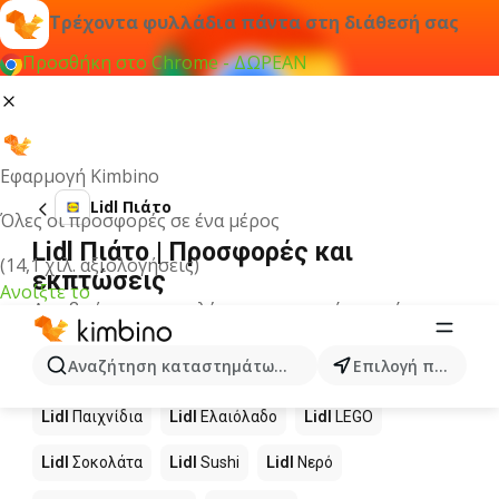
Τρέχοντα φυλλάδια πάντα στη διάθεσή σας
Προσθήκη στο Chrome - ΔΩΡΕΑΝ
Εφαρμογή Kimbino
Lidl Πιάτο
Όλες οι προσφορές σε ένα μέρος
Lidl Πιάτο | Προσφορές και
(14,1 χιλ. αξιολογήσεις)
εκπτώσεις
Ανοίξτε το
Δεν βρήκαμε αποτελέσματα για αυτόν τον όρο.
Άλλα προϊόντα στα καταστήματα
Αναζήτηση καταστημάτων, κατηγοριών, προϊόντων...
Επιλογή πόλης
Lidl
Lidl
Παιχνίδια
Lidl
Ελαιόλαδο
Lidl
LEGO
Lidl
Σοκολάτα
Lidl
Sushi
Lidl
Νερό