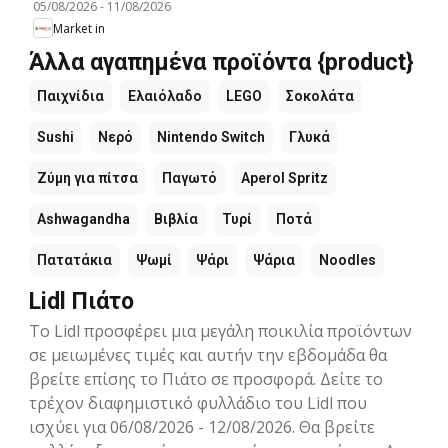
05/08/2026
-
11/08/2026
Market in
Άλλα αγαπημένα προϊόντα {product}
Παιχνίδια
Ελαιόλαδο
LEGO
Σοκολάτα
Sushi
Νερό
Nintendo Switch
Γλυκά
Ζύμη για πίτσα
Παγωτό
Aperol Spritz
Ashwagandha
Βιβλία
Τυρί
Ποτά
Πατατάκια
Ψωμί
Ψάρι
Ψάρια
Noodles
Lidl Πιάτο
Το Lidl προσφέρει μια μεγάλη ποικιλία προϊόντων
σε μειωμένες τιμές και αυτήν την εβδομάδα θα
βρείτε επίσης το Πιάτο σε προσφορά. Δείτε το
τρέχον διαφημιστικό φυλλάδιο του Lidl που
ισχύει για 06/08/2026 - 12/08/2026. Θα βρείτε