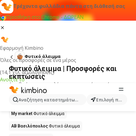
Τρέχοντα φυλλάδια πάντα στη διάθεσή σας
Προσθήκη στο Chrome - ΔΩΡΕΑΝ
Εφαρμογή Kimbino
Φυτικό άλειμμα
Όλες οι προσφορές σε ένα μέρος
Φυτικό άλειμμα | Προσφορές και
(14,1 χιλ. αξιολογήσεις)
εκπτώσεις
Ανοίξτε το
Δεν βρήκαμε αποτελέσματα για αυτόν τον όρο.
Φυτικό άλειμμα σε προσφορά - Πού
Αναζήτηση καταστημάτων, κατηγοριών, προϊόντων...
Επιλογή πόλης
να αγοράσετε;
My market
Φυτικό άλειμμα
ΑΒ Βασιλόπουλος
Φυτικό άλειμμα