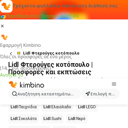
Τρέχοντα φυλλάδια πάντα στη διάθεσή σας
Προσθήκη στο Chrome - ΔΩΡΕΑΝ
Εφαρμογή Kimbino
Lidl Φτερούγες κοτόπουλο
Όλες οι προσφορές σε ένα μέρος
Lidl Φτερούγες κοτόπουλο |
(14,1 χιλ. αξιολογήσεις)
Προσφορές και εκπτώσεις
Ανοίξτε το
Δεν βρήκαμε αποτελέσματα για αυτόν τον όρο.
Άλλα προϊόντα στα καταστήματα
Αναζήτηση καταστημάτων, κατηγοριών, προϊόντων...
Επιλογή πόλης
Lidl
Lidl
Παιχνίδια
Lidl
Ελαιόλαδο
Lidl
LEGO
Lidl
Σοκολάτα
Lidl
Sushi
Lidl
Νερό