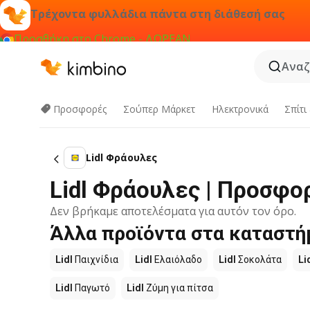
Τρέχοντα φυλλάδια πάντα στη διάθεσή σας
Προσθήκη στο Chrome - ΔΩΡΕΑΝ
Αναζ
Προσφορές
Σούπερ Μάρκετ
Hλεκτρονικά
Σπίτι
Lidl Φράουλες
Lidl Φράουλες | Προσφο
Δεν βρήκαμε αποτελέσματα για αυτόν τον όρο.
Άλλα προϊόντα στα καταστήμ
Lidl
Παιχνίδια
Lidl
Ελαιόλαδο
Lidl
Σοκολάτα
Li
Lidl
Παγωτό
Lidl
Ζύμη για πίτσα