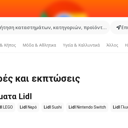
ήτηση καταστημάτων, κατηγοριών, προϊόντων...
Επ
 & Κήπος
Μόδα & Aθλητικα
Υγεία & Καλλυντικά
Άλλος
Η
ρές και εκπτώσεις
ατα Lidl
dl
LEGO
Lidl
Νερό
Lidl
Sushi
Lidl
Nintendo Switch
Lidl
Γλυ