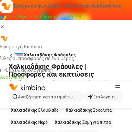
Τρέχοντα φυλλάδια πάντα στη διάθεσή σας
Προσθήκη στο Chrome - ΔΩΡΕΑΝ
Εφαρμογή Kimbino
Χαλκιαδάκης Φράουλες
Όλες οι προσφορές σε ένα μέρος
Χαλκιαδάκης Φράουλες |
(14,1 χιλ. αξιολογήσεις)
Προσφορές και εκπτώσεις
Ανοίξτε το
Δεν βρήκαμε αποτελέσματα για αυτόν τον όρο.
Άλλα προϊόντα στα καταστήματα
Αναζήτηση καταστημάτων, κατηγοριών, προϊόντων...
Επιλογή πόλης
Χαλκιαδάκης
Χαλκιαδάκης
Ελαιόλαδο
Χαλκιαδάκης
Σοκολάτα
Χαλκιαδάκης
Νερό
Χαλκιαδάκης
Ζύμη για πίτσα