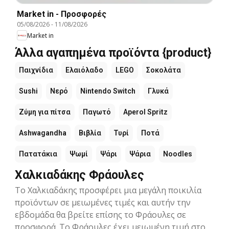
Market in - Προσφορές
05/08/2026
-
11/08/2026
Market in
Άλλα αγαπημένα προϊόντα {product}
Παιχνίδια
Ελαιόλαδο
LEGO
Σοκολάτα
Sushi
Νερό
Nintendo Switch
Γλυκά
Ζύμη για πίτσα
Παγωτό
Aperol Spritz
Ashwagandha
Βιβλία
Τυρί
Ποτά
Πατατάκια
Ψωμί
Ψάρι
Ψάρια
Noodles
Χαλκιαδάκης Φράουλες
Το Χαλκιαδάκης προσφέρει μια μεγάλη ποικιλία
προϊόντων σε μειωμένες τιμές και αυτήν την
εβδομάδα θα βρείτε επίσης το Φράουλες σε
προσφορά. Το Φράουλες έχει μειωμένη τιμή στο