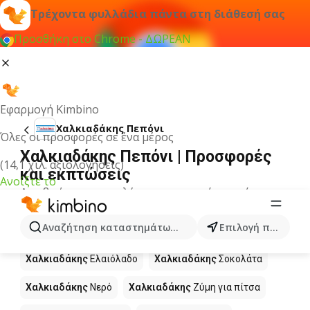
Τρέχοντα φυλλάδια πάντα στη διάθεσή σας
Προσθήκη στο Chrome - ΔΩΡΕΑΝ
Εφαρμογή Kimbino
Χαλκιαδάκης Πεπόνι
Όλες οι προσφορές σε ένα μέρος
Χαλκιαδάκης Πεπόνι | Προσφορές
(14,1 χιλ. αξιολογήσεις)
και εκπτώσεις
Ανοίξτε το
Δεν βρήκαμε αποτελέσματα για αυτόν τον όρο.
Άλλα προϊόντα στα καταστήματα
Αναζήτηση καταστημάτων, κατηγοριών, προϊόντων...
Επιλογή πόλης
Χαλκιαδάκης
Χαλκιαδάκης
Ελαιόλαδο
Χαλκιαδάκης
Σοκολάτα
Χαλκιαδάκης
Νερό
Χαλκιαδάκης
Ζύμη για πίτσα