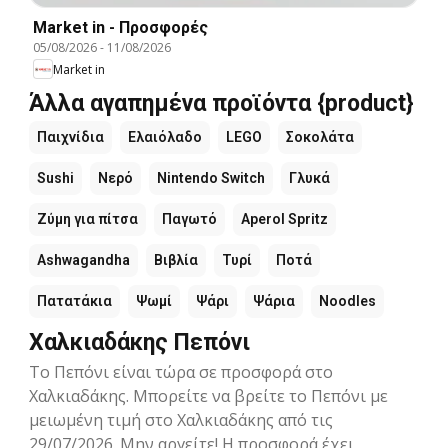
Market in - Προσφορές
05/08/2026
-
11/08/2026
Market in
Άλλα αγαπημένα προϊόντα {product}
Παιχνίδια
Ελαιόλαδο
LEGO
Σοκολάτα
Sushi
Νερό
Nintendo Switch
Γλυκά
Ζύμη για πίτσα
Παγωτό
Aperol Spritz
Ashwagandha
Βιβλία
Τυρί
Ποτά
Πατατάκια
Ψωμί
Ψάρι
Ψάρια
Noodles
Χαλκιαδάκης Πεπόνι
Το Πεπόνι είναι τώρα σε προσφορά στο
Χαλκιαδάκης. Μπορείτε να βρείτε το Πεπόνι με
μειωμένη τιμή στο Χαλκιαδάκης από τις
29/07/2026. Μην αργείτε! Η προσφορά έχει