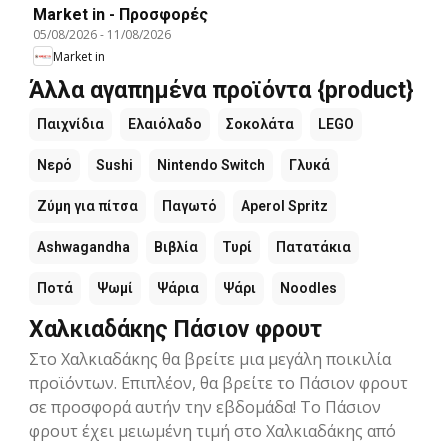
Market in - Προσφορές
05/08/2026
-
11/08/2026
Market in
Άλλα αγαπημένα προϊόντα {product}
Παιχνίδια
Ελαιόλαδο
Σοκολάτα
LEGO
Νερό
Sushi
Nintendo Switch
Γλυκά
Ζύμη για πίτσα
Παγωτό
Aperol Spritz
Ashwagandha
Βιβλία
Τυρί
Πατατάκια
Ποτά
Ψωμί
Ψάρια
Ψάρι
Noodles
Χαλκιαδάκης Πάσιον φρουτ
Στο Χαλκιαδάκης θα βρείτε μια μεγάλη ποικιλία
προϊόντων. Επιπλέον, θα βρείτε το Πάσιον φρουτ
σε προσφορά αυτήν την εβδομάδα! Το Πάσιον
φρουτ έχει μειωμένη τιμή στο Χαλκιαδάκης από