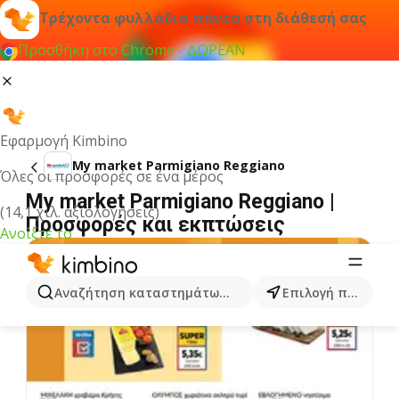
Τρέχοντα φυλλάδια πάντα στη διάθεσή σας
Προσθήκη στο Chrome - ΔΩΡΕΑΝ
Εφαρμογή Kimbino
My market Parmigiano Reggiano
Όλες οι προσφορές σε ένα μέρος
My market Parmigiano Reggiano |
(14,1 χιλ. αξιολογήσεις)
Προσφορές και εκπτώσεις
Ανοίξτε το
Αναζήτηση καταστημάτων, κατηγοριών, προϊόντων...
Επιλογή πόλης