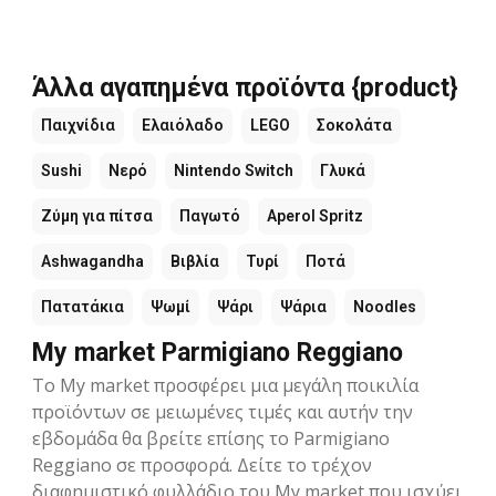
Άλλα αγαπημένα προϊόντα {product}
Παιχνίδια
Ελαιόλαδο
LEGO
Σοκολάτα
Sushi
Νερό
Nintendo Switch
Γλυκά
Ζύμη για πίτσα
Παγωτό
Aperol Spritz
Ashwagandha
Βιβλία
Τυρί
Ποτά
Πατατάκια
Ψωμί
Ψάρι
Ψάρια
Noodles
My market Parmigiano Reggiano
Το My market προσφέρει μια μεγάλη ποικιλία
προϊόντων σε μειωμένες τιμές και αυτήν την
εβδομάδα θα βρείτε επίσης το Parmigiano
Reggiano σε προσφορά. Δείτε το τρέχον
διαφημιστικό φυλλάδιο του My market που ισχύει