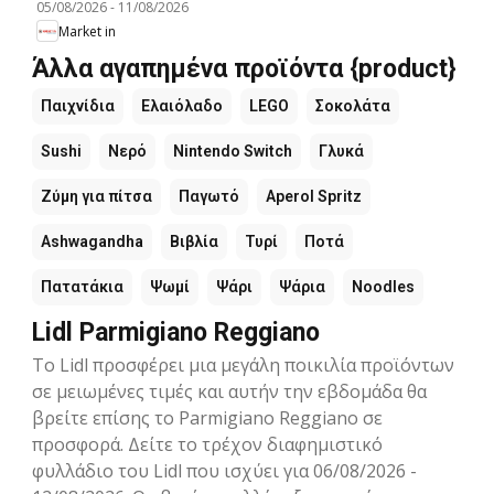
05/08/2026
-
11/08/2026
Market in
Άλλα αγαπημένα προϊόντα {product}
Παιχνίδια
Ελαιόλαδο
LEGO
Σοκολάτα
Sushi
Νερό
Nintendo Switch
Γλυκά
Ζύμη για πίτσα
Παγωτό
Aperol Spritz
Ashwagandha
Βιβλία
Τυρί
Ποτά
Πατατάκια
Ψωμί
Ψάρι
Ψάρια
Noodles
Lidl Parmigiano Reggiano
Το Lidl προσφέρει μια μεγάλη ποικιλία προϊόντων
σε μειωμένες τιμές και αυτήν την εβδομάδα θα
βρείτε επίσης το Parmigiano Reggiano σε
προσφορά. Δείτε το τρέχον διαφημιστικό
φυλλάδιο του Lidl που ισχύει για 06/08/2026 -