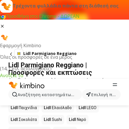
Τρέχοντα φυλλάδια πάντα στη διάθεσή σας
Προσθήκη στο Chrome - ΔΩΡΕΑΝ
Εφαρμογή Kimbino
Lidl Parmigiano Reggiano
Όλες οι προσφορές σε ένα μέρος
Lidl Parmigiano Reggiano |
(14,1 χιλ. αξιολογήσεις)
Προσφορές και εκπτώσεις
Ανοίξτε το
Δεν βρήκαμε αποτελέσματα για αυτόν τον όρο.
Άλλα προϊόντα στα καταστήματα
Αναζήτηση καταστημάτων, κατηγοριών, προϊόντων...
Επιλογή πόλης
Lidl
Lidl
Παιχνίδια
Lidl
Ελαιόλαδο
Lidl
LEGO
Lidl
Σοκολάτα
Lidl
Sushi
Lidl
Νερό