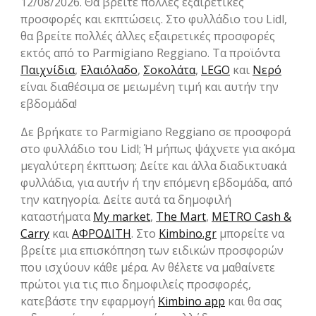
12/08/2026. Θα βρείτε πολλές εξαιρετικές
προσφορές και εκπτώσεις. Στο φυλλάδιο του Lidl,
θα βρείτε πολλές άλλες εξαιρετικές προσφορές
εκτός από το Parmigiano Reggiano. Τα προϊόντα
Παιχνίδια
,
Ελαιόλαδο
,
Σοκολάτα
,
LEGO
και
Νερό
είναι διαθέσιμα σε μειωμένη τιμή και αυτήν την
εβδομάδα!
Δε βρήκατε το Parmigiano Reggiano σε προσφορά
στο φυλλάδιο του Lidl; Ή μήπως ψάχνετε για ακόμα
μεγαλύτερη έκπτωση; Δείτε και άλλα διαδικτυακά
φυλλάδια, για αυτήν ή την επόμενη εβδομάδα, από
την κατηγορία. Δείτε αυτά τα δημοφιλή
καταστήματα
My market
,
The Mart
,
METRO Cash &
Carry
και
ΑΦΡΟΔΙΤΗ
. Στο
Kimbino.gr
μπορείτε να
βρείτε μια επισκόπηση των ειδικών προσφορών
που ισχύουν κάθε μέρα. Αν θέλετε να μαθαίνετε
πρώτοι για τις πιο δημοφιλείς προσφορές,
κατεβάστε την εφαρμογή
Kimbino app
και θα σας