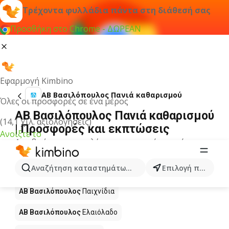
Τρέχοντα φυλλάδια πάντα στη διάθεσή σας
Προσθήκη στο Chrome - ΔΩΡΕΑΝ
Εφαρμογή Kimbino
ΑΒ Βασιλόπουλος Πανιά καθαρισμού
Όλες οι προσφορές σε ένα μέρος
ΑΒ Βασιλόπουλος Πανιά καθαρισμού
(14,1 χιλ. αξιολογήσεις)
| Προσφορές και εκπτώσεις
Ανοίξτε το
Δεν βρήκαμε αποτελέσματα για αυτόν τον όρο.
Άλλα προϊόντα στα καταστήματα ΑΒ
Αναζήτηση καταστημάτων, κατηγοριών, προϊόντων...
Επιλογή πόλης
Βασιλόπουλος
ΑΒ Βασιλόπουλος
Παιχνίδια
ΑΒ Βασιλόπουλος
Ελαιόλαδο