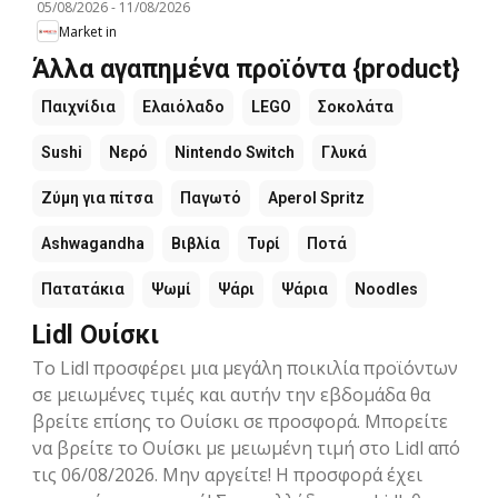
05/08/2026
-
11/08/2026
Market in
Άλλα αγαπημένα προϊόντα {product}
Παιχνίδια
Ελαιόλαδο
LEGO
Σοκολάτα
Sushi
Νερό
Nintendo Switch
Γλυκά
Ζύμη για πίτσα
Παγωτό
Aperol Spritz
Ashwagandha
Βιβλία
Τυρί
Ποτά
Πατατάκια
Ψωμί
Ψάρι
Ψάρια
Noodles
Lidl Ουίσκι
Το Lidl προσφέρει μια μεγάλη ποικιλία προϊόντων
σε μειωμένες τιμές και αυτήν την εβδομάδα θα
βρείτε επίσης το Ουίσκι σε προσφορά. Μπορείτε
να βρείτε το Ουίσκι με μειωμένη τιμή στο Lidl από
τις 06/08/2026. Μην αργείτε! Η προσφορά έχει