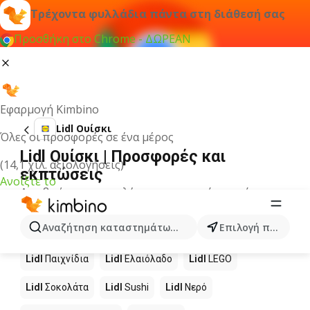
Τρέχοντα φυλλάδια πάντα στη διάθεσή σας
Προσθήκη στο Chrome - ΔΩΡΕΑΝ
Εφαρμογή Kimbino
Lidl Ουίσκι
Όλες οι προσφορές σε ένα μέρος
Lidl Ουίσκι | Προσφορές και
(14,1 χιλ. αξιολογήσεις)
εκπτώσεις
Ανοίξτε το
Δεν βρήκαμε αποτελέσματα για αυτόν τον όρο.
Άλλα προϊόντα στα καταστήματα
Αναζήτηση καταστημάτων, κατηγοριών, προϊόντων...
Επιλογή πόλης
Lidl
Lidl
Παιχνίδια
Lidl
Ελαιόλαδο
Lidl
LEGO
Lidl
Σοκολάτα
Lidl
Sushi
Lidl
Νερό