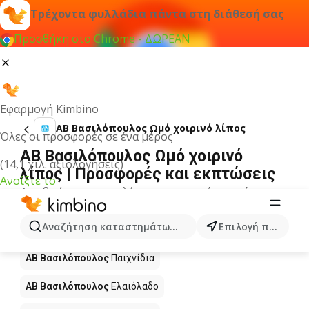
Τρέχοντα φυλλάδια πάντα στη διάθεσή σας
Προσθήκη στο Chrome - ΔΩΡΕΑΝ
Εφαρμογή Kimbino
ΑΒ Βασιλόπουλος Ωμό χοιρινό λίπος
Όλες οι προσφορές σε ένα μέρος
ΑΒ Βασιλόπουλος Ωμό χοιρινό
(14,1 χιλ. αξιολογήσεις)
λίπος | Προσφορές και εκπτώσεις
Ανοίξτε το
Δεν βρήκαμε αποτελέσματα για αυτόν τον όρο.
Άλλα προϊόντα στα καταστήματα ΑΒ
Αναζήτηση καταστημάτων, κατηγοριών, προϊόντων...
Επιλογή πόλης
Βασιλόπουλος
ΑΒ Βασιλόπουλος
Παιχνίδια
ΑΒ Βασιλόπουλος
Ελαιόλαδο