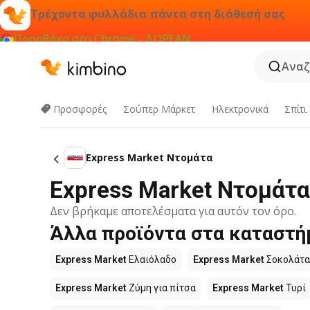
Τρέχοντα φυλλάδια πάντα στη διάθεσή σας
Προσθήκη στο Chrome - ΔΩΡΕΑΝ
Αναζ
Προσφορές
Σούπερ Μάρκετ
Hλεκτρονικά
Σπίτι
Express Market Ντομάτα
Express Market Ντομάτα
Δεν βρήκαμε αποτελέσματα για αυτόν τον όρο.
Άλλα προϊόντα στα καταστή
Express Market
Ελαιόλαδο
Express Market
Σοκολάτα
Express Market
Ζύμη για πίτσα
Express Market
Τυρί