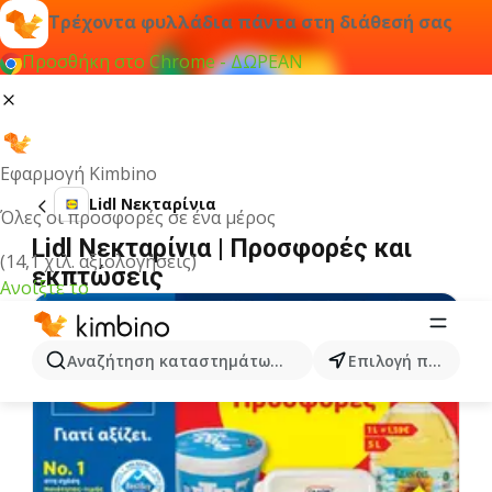
Τρέχοντα φυλλάδια πάντα στη διάθεσή σας
Προσθήκη στο Chrome - ΔΩΡΕΑΝ
Εφαρμογή Kimbino
Lidl Νεκταρίνια
Όλες οι προσφορές σε ένα μέρος
Lidl Νεκταρίνια | Προσφορές και
(14,1 χιλ. αξιολογήσεις)
εκπτώσεις
Ανοίξτε το
Αναζήτηση καταστημάτων, κατηγοριών, προϊόντων...
Επιλογή πόλης