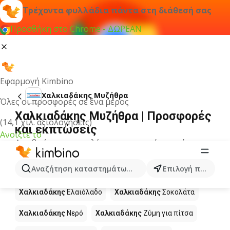
Τρέχοντα φυλλάδια πάντα στη διάθεσή σας
Προσθήκη στο Chrome - ΔΩΡΕΑΝ
Εφαρμογή Kimbino
Χαλκιαδάκης Μυζήθρα
Όλες οι προσφορές σε ένα μέρος
Χαλκιαδάκης Μυζήθρα | Προσφορές
(14,1 χιλ. αξιολογήσεις)
και εκπτώσεις
Ανοίξτε το
Δεν βρήκαμε αποτελέσματα για αυτόν τον όρο.
Άλλα προϊόντα στα καταστήματα
Αναζήτηση καταστημάτων, κατηγοριών, προϊόντων...
Επιλογή πόλης
Χαλκιαδάκης
Χαλκιαδάκης
Ελαιόλαδο
Χαλκιαδάκης
Σοκολάτα
Χαλκιαδάκης
Νερό
Χαλκιαδάκης
Ζύμη για πίτσα