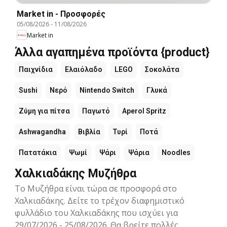
Market in - Προσφορές
05/08/2026
-
11/08/2026
Market in
Άλλα αγαπημένα προϊόντα {product}
Παιχνίδια
Ελαιόλαδο
LEGO
Σοκολάτα
Sushi
Νερό
Nintendo Switch
Γλυκά
Ζύμη για πίτσα
Παγωτό
Aperol Spritz
Ashwagandha
Βιβλία
Τυρί
Ποτά
Πατατάκια
Ψωμί
Ψάρι
Ψάρια
Noodles
Χαλκιαδάκης Μυζήθρα
Το Μυζήθρα είναι τώρα σε προσφορά στο
Χαλκιαδάκης. Δείτε το τρέχον διαφημιστικό
φυλλάδιο του Χαλκιαδάκης που ισχύει για
29/07/2026 - 25/08/2026. Θα βρείτε πολλές