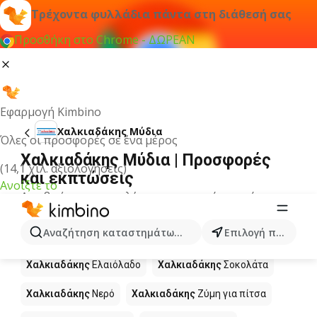
Τρέχοντα φυλλάδια πάντα στη διάθεσή σας
Προσθήκη στο Chrome - ΔΩΡΕΑΝ
Εφαρμογή Kimbino
Χαλκιαδάκης Μύδια
Όλες οι προσφορές σε ένα μέρος
Χαλκιαδάκης Μύδια | Προσφορές
(14,1 χιλ. αξιολογήσεις)
και εκπτώσεις
Ανοίξτε το
Δεν βρήκαμε αποτελέσματα για αυτόν τον όρο.
Άλλα προϊόντα στα καταστήματα
Αναζήτηση καταστημάτων, κατηγοριών, προϊόντων...
Επιλογή πόλης
Χαλκιαδάκης
Χαλκιαδάκης
Ελαιόλαδο
Χαλκιαδάκης
Σοκολάτα
Χαλκιαδάκης
Νερό
Χαλκιαδάκης
Ζύμη για πίτσα