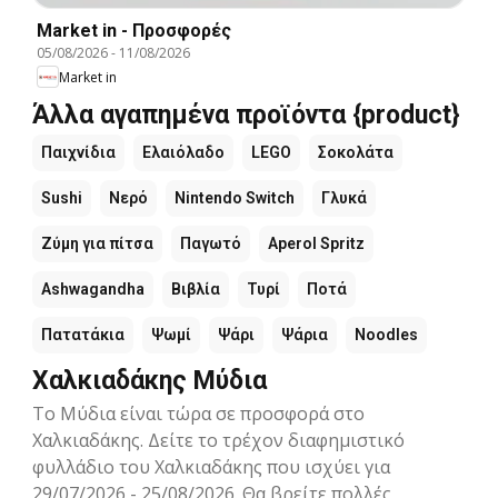
Market in - Προσφορές
05/08/2026
-
11/08/2026
Market in
Άλλα αγαπημένα προϊόντα {product}
Παιχνίδια
Ελαιόλαδο
LEGO
Σοκολάτα
Sushi
Νερό
Nintendo Switch
Γλυκά
Ζύμη για πίτσα
Παγωτό
Aperol Spritz
Ashwagandha
Βιβλία
Τυρί
Ποτά
Πατατάκια
Ψωμί
Ψάρι
Ψάρια
Noodles
Χαλκιαδάκης Μύδια
Το Μύδια είναι τώρα σε προσφορά στο
Χαλκιαδάκης. Δείτε το τρέχον διαφημιστικό
φυλλάδιο του Χαλκιαδάκης που ισχύει για
29/07/2026 - 25/08/2026. Θα βρείτε πολλές