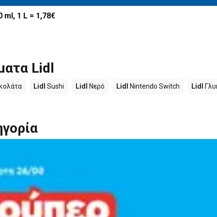
ml, 1 L = 1,78€
ατα Lidl
κολάτα
Lidl
Sushi
Lidl
Νερό
Lidl
Nintendo Switch
Lidl
Γλυ
ηγορία