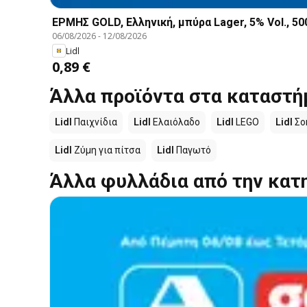
ΕΡΜΗΣ GOLD, Ελληνική, μπύρα Lager, 5% Vol., 500 
06/08/2026
-
12/08/2026
Lidl
0,89 €
Άλλα προϊόντα στα καταστήμ
Lidl
Παιχνίδια
Lidl
Ελαιόλαδο
Lidl
LEGO
Lidl
Σο
Lidl
Ζύμη για πίτσα
Lidl
Παγωτό
Άλλα φυλλάδια από την κατ