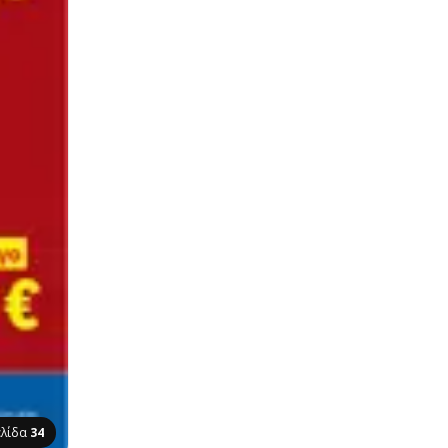
ελίδα
34