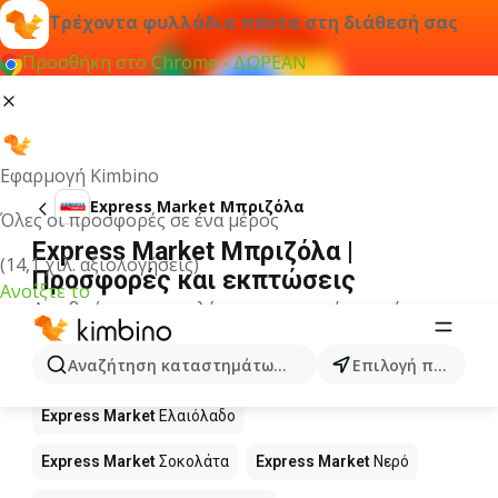
Τρέχοντα φυλλάδια πάντα στη διάθεσή σας
Προσθήκη στο Chrome - ΔΩΡΕΑΝ
Εφαρμογή Kimbino
Express Market Μπριζόλα
Όλες οι προσφορές σε ένα μέρος
Express Market Μπριζόλα |
(14,1 χιλ. αξιολογήσεις)
Προσφορές και εκπτώσεις
Ανοίξτε το
Δεν βρήκαμε αποτελέσματα για αυτόν τον όρο.
Άλλα προϊόντα στα καταστήματα
Αναζήτηση καταστημάτων, κατηγοριών, προϊόντων...
Επιλογή πόλης
Express Market
Express Market
Ελαιόλαδο
Express Market
Σοκολάτα
Express Market
Νερό