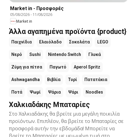
Market in - Προσφορές
05/08/2026
-
11/08/2026
Market in
Άλλα αγαπημένα προϊόντα {product}
Παιχνίδια
Ελαιόλαδο
Σοκολάτα
LEGO
Νερό
Sushi
Nintendo Switch
Γλυκά
Ζύμη για πίτσα
Παγωτό
Aperol Spritz
Ashwagandha
Βιβλία
Τυρί
Πατατάκια
Ποτά
Ψωμί
Ψάρια
Ψάρι
Noodles
Χαλκιαδάκης Μπαταρίες
Στο Χαλκιαδάκης θα βρείτε μια μεγάλη ποικιλία
προϊόντων. Επιπλέον, θα βρείτε το Μπαταρίες σε
προσφορά αυτήν την εβδομάδα! Μπορείτε να
βρείτε το Μπαταρίες με μειωμένη τιμή στο