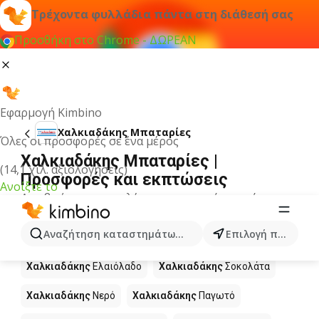
Τρέχοντα φυλλάδια πάντα στη διάθεσή σας
Προσθήκη στο Chrome - ΔΩΡΕΑΝ
Εφαρμογή Kimbino
Χαλκιαδάκης Μπαταρίες
Όλες οι προσφορές σε ένα μέρος
Χαλκιαδάκης Μπαταρίες |
(14,1 χιλ. αξιολογήσεις)
Προσφορές και εκπτώσεις
Ανοίξτε το
Δεν βρήκαμε αποτελέσματα για αυτόν τον όρο.
Άλλα προϊόντα στα καταστήματα
Αναζήτηση καταστημάτων, κατηγοριών, προϊόντων...
Επιλογή πόλης
Χαλκιαδάκης
Χαλκιαδάκης
Ελαιόλαδο
Χαλκιαδάκης
Σοκολάτα
Χαλκιαδάκης
Νερό
Χαλκιαδάκης
Παγωτό