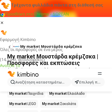
Τρέχοντα φυλλάδια πάντα στη διάθεσή σας
Προσθήκη στο Chrome - ΔΩΡΕΑΝ
Εφαρμογή Kimbino
My market Μουστάρδα κρέμζσκα
Όλες οι προσφορές σε ένα μέρος
My market Μουστάρδα κρέμζσκα |
(14,1 χιλ. αξιολογήσεις)
Προσφορές και εκπτώσεις
Ανοίξτε το
Δεν βρήκαμε αποτελέσματα για αυτόν τον όρο.
Άλλα προϊόντα στα καταστήματα
Αναζήτηση καταστημάτων, κατηγοριών, προϊόντων...
Επιλογή πόλης
My market
My market
Παιχνίδια
My market
Ελαιόλαδο
My market
LEGO
My market
Σοκολάτα