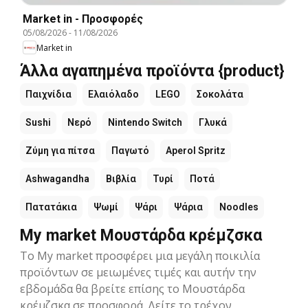
Market in - Προσφορές
05/08/2026
-
11/08/2026
Market in
Άλλα αγαπημένα προϊόντα {product}
Παιχνίδια
Ελαιόλαδο
LEGO
Σοκολάτα
Sushi
Νερό
Nintendo Switch
Γλυκά
Ζύμη για πίτσα
Παγωτό
Aperol Spritz
Ashwagandha
Βιβλία
Τυρί
Ποτά
Πατατάκια
Ψωμί
Ψάρι
Ψάρια
Noodles
My market Μουστάρδα κρέμζσκα
Το My market προσφέρει μια μεγάλη ποικιλία
προϊόντων σε μειωμένες τιμές και αυτήν την
εβδομάδα θα βρείτε επίσης το Μουστάρδα
κρέμζσκα σε προσφορά. Δείτε το τρέχον