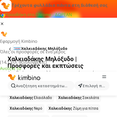
Τρέχοντα φυλλάδια πάντα στη διάθεσή σας
Προσθήκη στο Chrome - ΔΩΡΕΑΝ
Εφαρμογή Kimbino
Χαλκιαδάκης Μηλόξυδο
Όλες οι προσφορές σε ένα μέρος
Χαλκιαδάκης Μηλόξυδο |
(14,1 χιλ. αξιολογήσεις)
Προσφορές και εκπτώσεις
Ανοίξτε το
Δεν βρήκαμε αποτελέσματα για αυτόν τον όρο.
Άλλα προϊόντα στα καταστήματα
Αναζήτηση καταστημάτων, κατηγοριών, προϊόντων...
Επιλογή πόλης
Χαλκιαδάκης
Χαλκιαδάκης
Ελαιόλαδο
Χαλκιαδάκης
Σοκολάτα
Χαλκιαδάκης
Νερό
Χαλκιαδάκης
Ζύμη για πίτσα