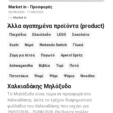
Market in - Προσφορές
05/08/2026
-
11/08/2026
Market in
Άλλα αγαπημένα προϊόντα {product}
Παιχνίδια
Ελαιόλαδο
LEGO
Σοκολάτα
Sushi
Νερό
Nintendo Switch
Γλυκά
Ζύμη για πίτσα
Παγωτό
Aperol Spritz
Ashwagandha
Βιβλία
Τυρί
Ποτά
Πατατάκια
Ψωμί
Ψάρι
Ψάρια
Noodles
Χαλκιαδάκης Μηλόξυδο
Το Μηλόξυδο είναι τώρα σε προσφορά στο
Χαλκιαδάκης. Δείτε το τρέχον διαφημιστικό
φυλλάδιο του Χαλκιαδάκης που ισχύει για
29/07/2026 - 25/08/2026. Θα βρείτε πολλές