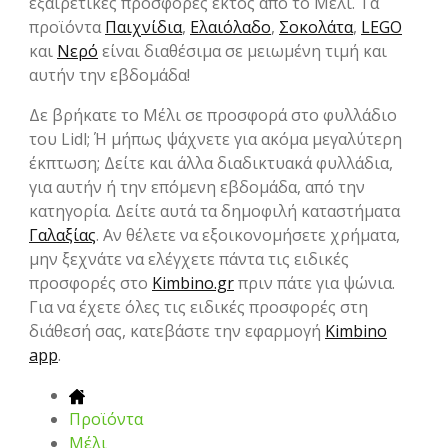
εξαιρετικές προσφορές εκτός από το Μέλι. Τα
προϊόντα
Παιχνίδια
,
Ελαιόλαδο
,
Σοκολάτα
,
LEGO
και
Νερό
είναι διαθέσιμα σε μειωμένη τιμή και
αυτήν την εβδομάδα!
Δε βρήκατε το Μέλι σε προσφορά στο φυλλάδιο
του Lidl; Ή μήπως ψάχνετε για ακόμα μεγαλύτερη
έκπτωση; Δείτε και άλλα διαδικτυακά φυλλάδια,
για αυτήν ή την επόμενη εβδομάδα, από την
κατηγορία. Δείτε αυτά τα δημοφιλή καταστήματα
Γαλαξίας
. Αν θέλετε να εξοικονομήσετε χρήματα,
μην ξεχνάτε να ελέγχετε πάντα τις ειδικές
προσφορές στο
Kimbino.gr
πριν πάτε για ψώνια.
Για να έχετε όλες τις ειδικές προσφορές στη
διάθεσή σας, κατεβάστε την εφαρμογή
Kimbino
app
.
Προϊόντα
Μέλι