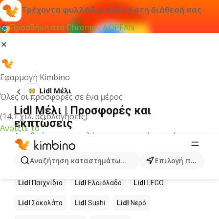
Τρέχοντα φυλλάδια πάντα στη διάθεσή σας
Προσθήκη στο Chrome - ΔΩΡΕΑΝ
Εφαρμογή Kimbino
Lidl Μέλι
Όλες οι προσφορές σε ένα μέρος
Lidl Μέλι | Προσφορές και
(14,1 χιλ. αξιολογήσεις)
εκπτώσεις
Ανοίξτε το
Δεν βρήκαμε αποτελέσματα για αυτόν τον όρο.
Άλλα προϊόντα στα καταστήματα
Αναζήτηση καταστημάτων, κατηγοριών, προϊόντων...
Επιλογή πόλης
Lidl
Lidl
Παιχνίδια
Lidl
Ελαιόλαδο
Lidl
LEGO
Lidl
Σοκολάτα
Lidl
Sushi
Lidl
Νερό