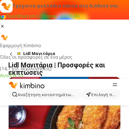
Τρέχοντα φυλλάδια πάντα στη διάθεσή σας
Προσθήκη στο Chrome - ΔΩΡΕΑΝ
Εφαρμογή Kimbino
Lidl Μανιτάρια
Όλες οι προσφορές σε ένα μέρος
Lidl Μανιτάρια | Προσφορές και
(14,1 χιλ. αξιολογήσεις)
εκπτώσεις
Ανοίξτε το
Αναζήτηση καταστημάτων, κατηγοριών, προϊόντων...
Επιλογή πόλης