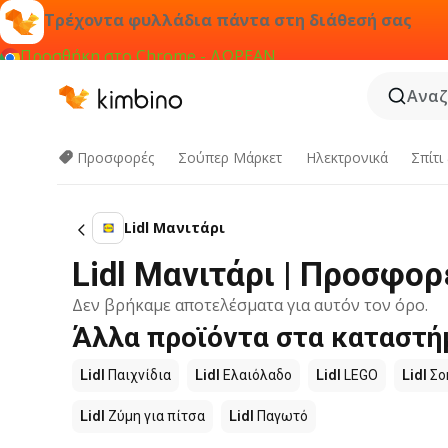
Τρέχοντα φυλλάδια πάντα στη διάθεσή σας
Προσθήκη στο Chrome - ΔΩΡΕΑΝ
Αναζ
Προσφορές
Σούπερ Μάρκετ
Hλεκτρονικά
Σπίτι
Lidl Μανιτάρι
Lidl Μανιτάρι | Προσφο
Δεν βρήκαμε αποτελέσματα για αυτόν τον όρο.
Άλλα προϊόντα στα καταστήμ
Lidl
Παιχνίδια
Lidl
Ελαιόλαδο
Lidl
LEGO
Lidl
Σο
Lidl
Ζύμη για πίτσα
Lidl
Παγωτό