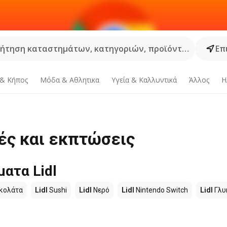
ήτηση καταστημάτων, κατηγοριών, προϊόντων...
Επ
 & Κήπος
Μόδα & Aθλητικα
Υγεία & Καλλυντικά
Άλλος
Η
ρές και εκπτώσεις
ατα Lidl
κολάτα
Lidl
Sushi
Lidl
Νερό
Lidl
Nintendo Switch
Lidl
Γλυ